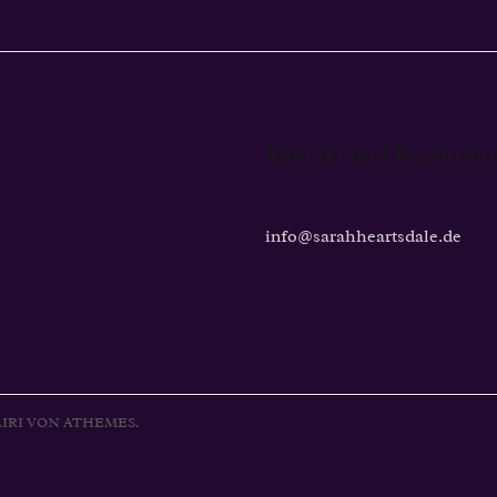
Kontakt und Rezension
info@sarahheartsdale.de
IRI
VON ATHEMES.