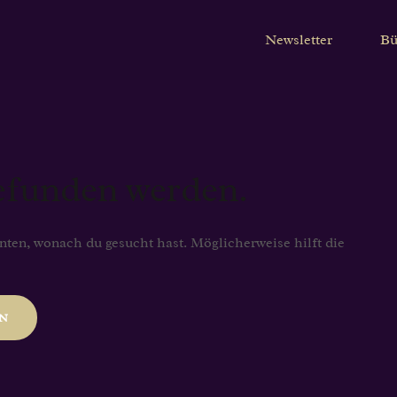
Newsletter
Bü
gefunden werden.
onnten, wonach du gesucht hast. Möglicherweise hilft die